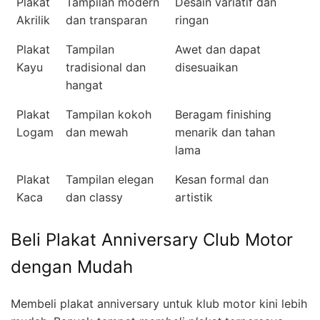
Plakat
Tampilan modern
Desain variatif dan
Akrilik
dan transparan
ringan
Plakat
Tampilan
Awet dan dapat
Kayu
tradisional dan
disesuaikan
hangat
Plakat
Tampilan kokoh
Beragam finishing
Logam
dan mewah
menarik dan tahan
lama
Plakat
Tampilan elegan
Kesan formal dan
Kaca
dan classy
artistik
Beli Plakat Anniversary Club Motor
dengan Mudah
Membeli plakat anniversary untuk klub motor kini lebih