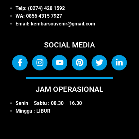
gai 
souve
Telp: (0274) 428 1592
kebut
nir 
WA: 0
856 4315 7927
uhan 
yang 
Email: kembarsouvenir@gmail.com
plakat 
kami 
kayu 
pesan 
SOCIAL MEDIA
mulai 
untuk 
dari 
acara 
yang 
plakat 
polos, 
semin
ukir, 
ar dan 
dan 
plakat 
JAM OPERASIONAL
kombi
kenan
nasi 
g 
Senin – Sabtu : 08.30 – 16.30
denga
kenan
Minggu : LIBUR
n 
gan. 
akrilik 
Reko
menja
mend
dikan 
asi 