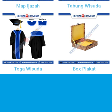
Map Ijazah
Tabung Wisuda
Toga Wisuda
Box Plakat