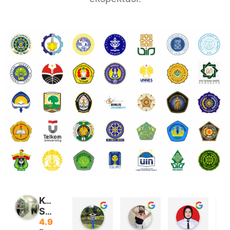
Kembar
Souvenir
Wiwit Yuyun
Riki Ardian
Daniar Rahmawati
4.9
3 years ago
3 years ago
3 years 