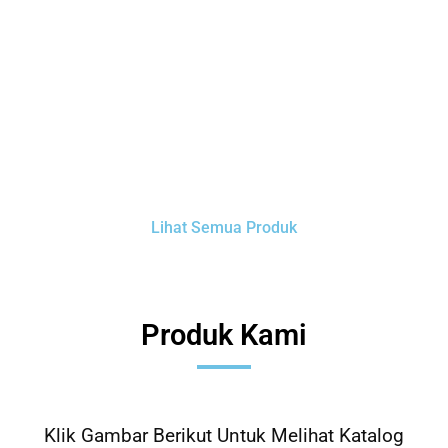
Semua bisa disesuaikan dengan
konsep acara Anda.
Mulai sekarang di Kembar Souvenir.
Lihat Semua Produk
Produk Kami
Klik Gambar Berikut Untuk Melihat Katalog