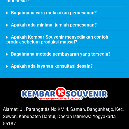
Indonesia?
g 
n 
sesuai 
berba
Bagaimana cara melakukan pemesanan?
sepert
gai 
i apa 
bahan 
Apakah ada minimal jumlah pemesanan?
yang 
sepert
Apakah Kembar Souvenir menyediakan contoh
kita 
i 
produk sebelum produksi massal?
ingink
bahan 
an. 
akrilik, 
Bagaimana metode pembayaran yang tersedia?
Produ
kayu, 
Apakah ada layanan konsultasi desain?
sen 
fibergl
pusat 
ass, 
plakat 
resin, 
di 
dll. 
jogja 
Hasiln
ini 
yapun 
meng
memu
Alamat: Jl. Parangtritis No.KM.4, Saman, Bangunharjo, Kec.
erjaka
askan 
Sewon, Kabupaten Bantul, Daerah Istimewa Yogyakarta
n 
karen
55187
berba
a 