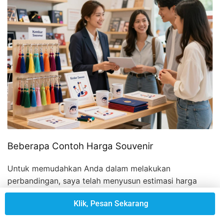
Beberapa Contoh Harga Souvenir
Untuk memudahkan Anda dalam melakukan
perbandingan, saya telah menyusun estimasi harga
berdasarkan jenis produk yang sering dicari.
Klik, Pesan Sekarang
Menggunakan jasa
grosir souvenir wisuda terlengkap
seringkali memberikan fleksibilitas harga yang lebih