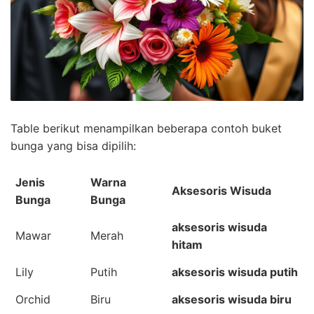
Table berikut menampilkan beberapa contoh buket
bunga yang bisa dipilih:
Jenis
Warna
Aksesoris Wisuda
Bunga
Bunga
aksesoris wisuda
Mawar
Merah
hitam
Lily
Putih
aksesoris wisuda putih
Orchid
Biru
aksesoris wisuda biru