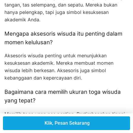
tangan, tas selempang, dan sepatu. Mereka bukan
hanya pelengkap, tapi juga simbol kesuksesan
akademik Anda.
Mengapa aksesoris wisuda itu penting dalam
momen kelulusan?
Aksesoris wisuda penting untuk menunjukkan
kesuksesan akademik. Mereka membuat momen
wisuda lebih berkesan. Aksesoris juga simbol
kebanggaan dan kepercayaan diri.
Bagaimana cara memilih ukuran toga wisuda
yang tepat?
Memilih toga yang pas penting. Pertimbangkan tinggi
badan dan ukuran bahu. Pastikan toga pas dan
Klik, Pesan Sekarang
nyaman.