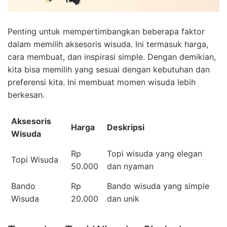
Penting untuk mempertimbangkan beberapa faktor
dalam memilih aksesoris wisuda. Ini termasuk harga,
cara membuat, dan inspirasi simple. Dengan demikian,
kita bisa memilih yang sesuai dengan kebutuhan dan
preferensi kita. Ini membuat momen wisuda lebih
berkesan.
Aksesoris
Harga
Deskripsi
Wisuda
Rp
Topi wisuda yang elegan
Topi Wisuda
50.000
dan nyaman
Bando
Rp
Bando wisuda yang simple
Wisuda
20.000
dan unik