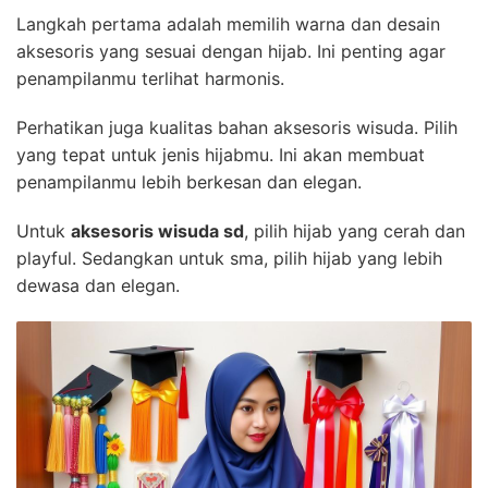
Langkah pertama adalah memilih warna dan desain
aksesoris yang sesuai dengan hijab. Ini penting agar
penampilanmu terlihat harmonis.
Perhatikan juga kualitas bahan aksesoris wisuda. Pilih
yang tepat untuk jenis hijabmu. Ini akan membuat
penampilanmu lebih berkesan dan elegan.
Untuk
aksesoris wisuda sd
, pilih hijab yang cerah dan
playful. Sedangkan untuk sma, pilih hijab yang lebih
dewasa dan elegan.