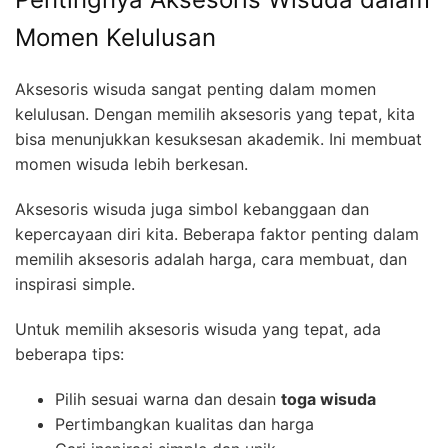
Momen Kelulusan
Aksesoris wisuda sangat penting dalam momen
kelulusan. Dengan memilih aksesoris yang tepat, kita
bisa menunjukkan kesuksesan akademik. Ini membuat
momen wisuda lebih berkesan.
Aksesoris wisuda juga simbol kebanggaan dan
kepercayaan diri kita. Beberapa faktor penting dalam
memilih aksesoris adalah harga, cara membuat, dan
inspirasi simple.
Untuk memilih aksesoris wisuda yang tepat, ada
beberapa tips:
Pilih sesuai warna dan desain
toga wisuda
Pertimbangkan kualitas dan harga