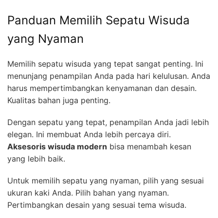
Panduan Memilih Sepatu Wisuda
yang Nyaman
Memilih sepatu wisuda yang tepat sangat penting. Ini
menunjang penampilan Anda pada hari kelulusan. Anda
harus mempertimbangkan kenyamanan dan desain.
Kualitas bahan juga penting.
Dengan sepatu yang tepat, penampilan Anda jadi lebih
elegan. Ini membuat Anda lebih percaya diri.
Aksesoris wisuda modern
bisa menambah kesan
yang lebih baik.
Untuk memilih sepatu yang nyaman, pilih yang sesuai
ukuran kaki Anda. Pilih bahan yang nyaman.
Pertimbangkan desain yang sesuai tema wisuda.