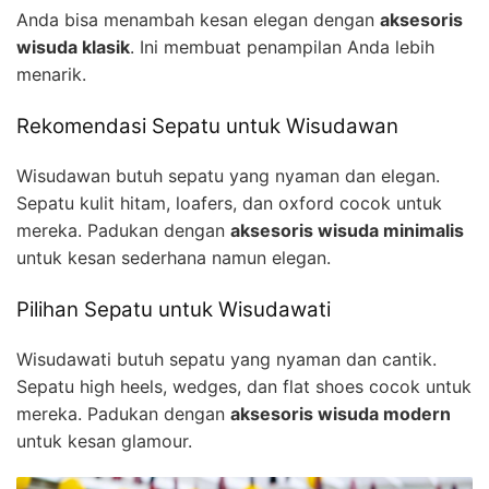
Anda bisa menambah kesan elegan dengan
aksesoris
wisuda klasik
. Ini membuat penampilan Anda lebih
menarik.
Rekomendasi Sepatu untuk Wisudawan
Wisudawan butuh sepatu yang nyaman dan elegan.
Sepatu kulit hitam, loafers, dan oxford cocok untuk
mereka. Padukan dengan
aksesoris wisuda minimalis
untuk kesan sederhana namun elegan.
Pilihan Sepatu untuk Wisudawati
Wisudawati butuh sepatu yang nyaman dan cantik.
Sepatu high heels, wedges, dan flat shoes cocok untuk
mereka. Padukan dengan
aksesoris wisuda modern
untuk kesan glamour.