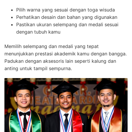
Pilih warna yang sesuai dengan toga wisuda
Perhatikan desain dan bahan yang digunakan
Pastikan ukuran selempang dan medali sesuai
dengan tubuh kamu
Memilih selempang dan medali yang tepat
menunjukkan prestasi akademik kamu dengan bangga.
Padukan dengan aksesoris lain seperti kalung dan
anting untuk tampil sempurna.