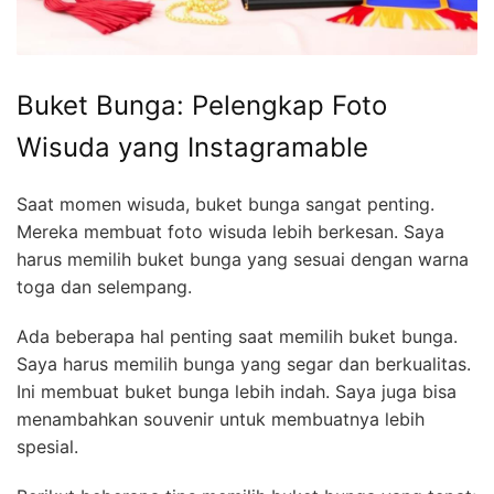
Buket Bunga: Pelengkap Foto
Wisuda yang Instagramable
Saat momen wisuda, buket bunga sangat penting.
Mereka membuat foto wisuda lebih berkesan. Saya
harus memilih buket bunga yang sesuai dengan warna
toga dan selempang.
Ada beberapa hal penting saat memilih buket bunga.
Saya harus memilih bunga yang segar dan berkualitas.
Ini membuat buket bunga lebih indah. Saya juga bisa
menambahkan souvenir untuk membuatnya lebih
spesial.