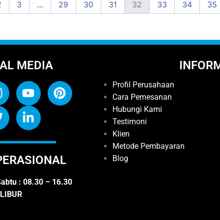
2
3
…
29
30
31
32
33
34
35
AL MEDIA
INFOR
Profil Perusahaan
Cara Pemesanan
Hubungi Kami
Testimoni
Klien
Metode Pembayaran
PERASIONAL
Blog
abtu : 08.30 – 16.30
 LIBUR