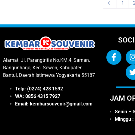
←
1
SOCI
Alamat: Jl. Parangtritis No.KM.4, Saman,
Bangunharjo, Kec. Sewon, Kabupaten
Bantul, Daerah Istimewa Yogyakarta 55187
Telp: (0274) 428 1592
WA: 0
856 4315 7927
JAM O
Email: kembarsouvenir@gmail.com
Senin – S
Minggu :