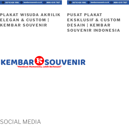
PLAKAT WISUDA AKRILIK
PUSAT PLAKAT
ELEGAN & CUSTOM |
EKSKLUSIF & CUSTOM
KEMBAR SOUVENIR
DESAIN | KEMBAR
SOUVENIR INDONESIA
Alamat: Jl. Parangtritis No.KM.4, Saman, Bangunharjo, Kec.
Sewon, Kabupaten Bantul, Daerah Istimewa Yogyakarta 55187
Telp: (0274) 428 1592
WA: 0
856 4315 7927
Email: kembarsouvenir@gmail.com
SOCIAL MEDIA