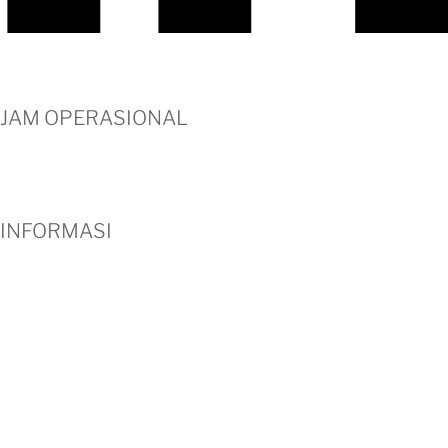
JAM OPERASIONAL
Senin – Sabtu : 08.30 – 16.30
Minggu : LIBUR
INFORMASI
Profil Perusahaan
Cara Pemesanan
Hubungi Kami
Testimoni
Klien
Metode Pembayaran
Blog