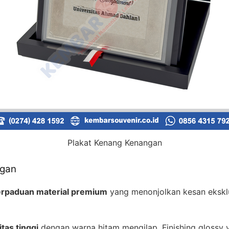
Plakat Kenang Kenangan
ngan
rpaduan material premium
yang menonjolkan kesan eksklus
itas tinggi
dengan warna hitam mengilap. Finishing glossy