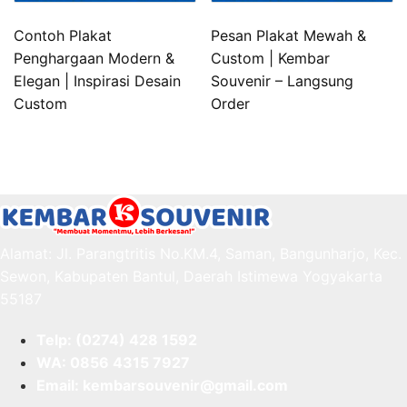
Contoh Plakat
Pesan Plakat Mewah &
Penghargaan Modern &
Custom | Kembar
Elegan | Inspirasi Desain
Souvenir – Langsung
Custom
Order
Alamat: Jl. Parangtritis No.KM.4, Saman, Bangunharjo, Kec.
Sewon, Kabupaten Bantul, Daerah Istimewa Yogyakarta
55187
Telp: (0274) 428 1592
WA: 0
856 4315 7927
Email: kembarsouvenir@gmail.com