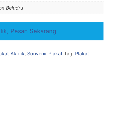
ox Beludru
lik, Pesan Sekarang
akat Akrilik
,
Souvenir Plakat
Tag:
Plakat