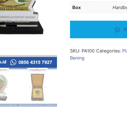
Box
Hardb
K
SKU:
PA100
Categories:
Pl
Bening