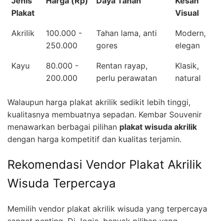
Jenis
Harga (Rp)
Daya Tahan
Kesan
Plakat
Visual
Akrilik
100.000 -
Tahan lama, anti
Modern,
250.000
gores
elegan
Kayu
80.000 -
Rentan rayap,
Klasik,
200.000
perlu perawatan
natural
Walaupun harga plakat akrilik sedikit lebih tinggi,
kualitasnya membuatnya sepadan. Kembar Souvenir
menawarkan berbagai pilihan
plakat wisuda akrilik
dengan harga kompetitif dan kualitas terjamin.
Rekomendasi Vendor Plakat Akrilik
Wisuda Terpercaya
Memilih vendor plakat akrilik wisuda yang terpercaya
sangat penting. Di Jogja, banyak pilihan yang