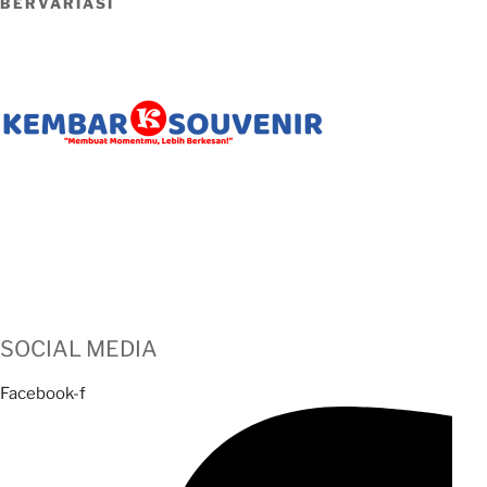
BERVARIASI
Alamat: Jl. Parangtritis No.KM.4, Saman, Bangunharjo, Kec.
Sewon, Kabupaten Bantul, Daerah Istimewa Yogyakarta 55187
Telp: (0274) 428 1592
WA: 0
856 4315 7927
Email: kembarsouvenir@gmail.com
SOCIAL MEDIA
Facebook-f