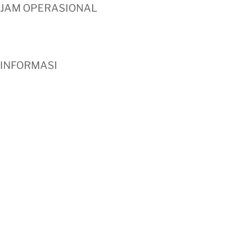
JAM OPERASIONAL
Senin – Sabtu : 08.30 – 16.30
Minggu : LIBUR
INFORMASI
Profil Perusahaan
Cara Pemesanan
Hubungi Kami
Testimoni
Klien
Metode Pembayaran
Blog
FAQ
Garansi Produk
Kritik dan Saran
Syarat dan Ketentuan