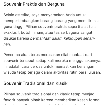
Souvenir Praktis dan Berguna
Selain estetika, saya menyarankan Anda untuk
mempertimbangkan barang-barang yang memiliki nilai
guna tinggi. Pilihan souvenir praktis seperti alat tulis
eksklusif, botol minum, atau tas serbaguna sangat
disukai karena
bermanfaat dalam kehidupan sehari-
hari
.
Penerima akan terus merasakan nilai manfaat dari
souvenir tersebut setiap kali mereka menggunakannya.
Ini adalah cara cerdas untuk memastikan kenangan
wisuda tetap terjaga dalam aktivitas rutin para lulusan.
Souvenir Tradisional dan Klasik
Pilihan souvenir tradisional dan klasik tetap menjadi
favorit banyak pihak karena memberikan kesan formal