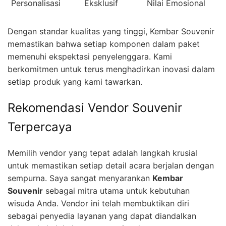
Personalisasi
Eksklusif
Nilai Emosional
Dengan standar kualitas yang tinggi, Kembar Souvenir
memastikan bahwa setiap komponen dalam paket
memenuhi ekspektasi penyelenggara. Kami
berkomitmen untuk terus menghadirkan inovasi dalam
setiap produk yang kami tawarkan.
Rekomendasi Vendor Souvenir
Terpercaya
Memilih vendor yang tepat adalah langkah krusial
untuk memastikan setiap detail acara berjalan dengan
sempurna. Saya sangat menyarankan
Kembar
Souvenir
sebagai mitra utama untuk kebutuhan
wisuda Anda. Vendor ini telah membuktikan diri
sebagai penyedia layanan yang dapat diandalkan