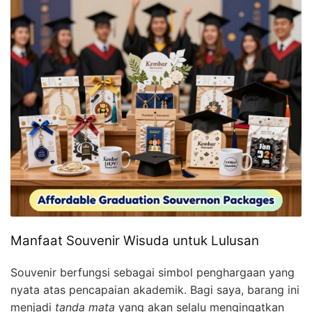
Manfaat Souvenir Wisuda untuk Lulusan
Souvenir berfungsi sebagai simbol penghargaan yang
nyata atas pencapaian akademik. Bagi saya, barang ini
menjadi
tanda mata
yang akan selalu mengingatkan