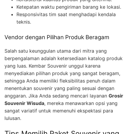
Ketepatan waktu pengiriman barang ke lokasi.
Responsivitas tim saat menghadapi kendala
teknis.
Vendor dengan Pilihan Produk Beragam
Salah satu keunggulan utama dari mitra yang
berpengalaman adalah ketersediaan katalog produk
yang luas. Kembar Souvenir unggul karena
menyediakan pilihan produk yang sangat beragam,
sehingga Anda memiliki fleksibilitas penuh dalam
menentukan souvenir yang paling sesuai dengan
anggaran. Jika Anda sedang mencari layanan
Grosir
Souvenir Wisuda
, mereka menawarkan opsi yang
sangat variatif untuk memenuhi ekspektasi para
lulusan.
Tips Memilih Paket Souvenir yang