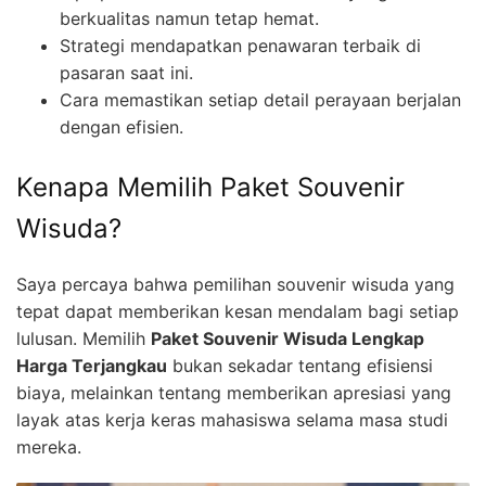
berkualitas namun tetap hemat.
Strategi mendapatkan penawaran terbaik di
pasaran saat ini.
Cara memastikan setiap detail perayaan berjalan
dengan efisien.
Kenapa Memilih Paket Souvenir
Wisuda?
Saya percaya bahwa pemilihan souvenir wisuda yang
tepat dapat memberikan kesan mendalam bagi setiap
lulusan. Memilih
Paket Souvenir Wisuda Lengkap
Harga Terjangkau
bukan sekadar tentang efisiensi
biaya, melainkan tentang memberikan apresiasi yang
layak atas kerja keras mahasiswa selama masa studi
mereka.