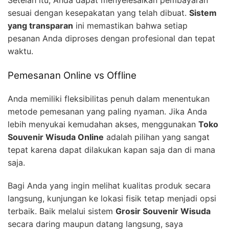
sesuai dengan kesepakatan yang telah dibuat.
Sistem
yang transparan
ini memastikan bahwa setiap
pesanan Anda diproses dengan profesional dan tepat
waktu.
Pemesanan Online vs Offline
Anda memiliki fleksibilitas penuh dalam menentukan
metode pemesanan yang paling nyaman. Jika Anda
lebih menyukai kemudahan akses, menggunakan
Toko
Souvenir Wisuda Online
adalah pilihan yang sangat
tepat karena dapat dilakukan kapan saja dan di mana
saja.
Bagi Anda yang ingin melihat kualitas produk secara
langsung, kunjungan ke lokasi fisik tetap menjadi opsi
terbaik. Baik melalui sistem
Grosir Souvenir Wisuda
secara daring maupun datang langsung, saya