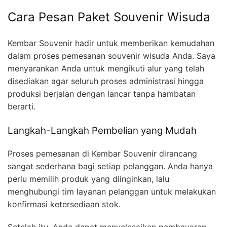
Cara Pesan Paket Souvenir Wisuda
Kembar Souvenir hadir untuk memberikan kemudahan
dalam proses pemesanan souvenir wisuda Anda. Saya
menyarankan Anda untuk mengikuti alur yang telah
disediakan agar seluruh proses administrasi hingga
produksi berjalan dengan lancar tanpa hambatan
berarti.
Langkah-Langkah Pembelian yang Mudah
Proses pemesanan di Kembar Souvenir dirancang
sangat sederhana bagi setiap pelanggan. Anda hanya
perlu memilih produk yang diinginkan, lalu
menghubungi tim layanan pelanggan untuk melakukan
konfirmasi ketersediaan stok.
Setelah itu, Anda dapat menyelesaikan pembayaran