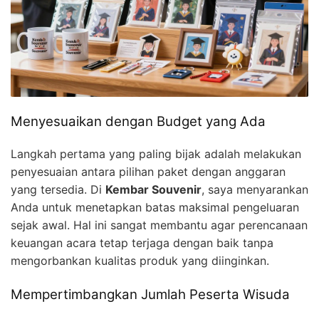
Menyesuaikan dengan Budget yang Ada
Langkah pertama yang paling bijak adalah melakukan
penyesuaian antara pilihan paket dengan anggaran
yang tersedia. Di
Kembar Souvenir
, saya menyarankan
Anda untuk menetapkan batas maksimal pengeluaran
sejak awal. Hal ini sangat membantu agar perencanaan
keuangan acara tetap terjaga dengan baik tanpa
mengorbankan kualitas produk yang diinginkan.
Mempertimbangkan Jumlah Peserta Wisuda