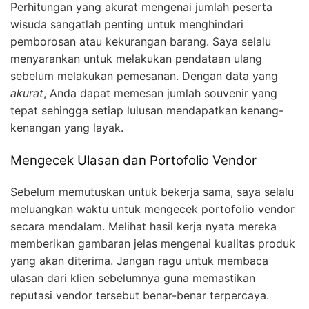
Perhitungan yang akurat mengenai jumlah peserta
wisuda sangatlah penting untuk menghindari
pemborosan atau kekurangan barang. Saya selalu
menyarankan untuk melakukan pendataan ulang
sebelum melakukan pemesanan. Dengan data yang
akurat
, Anda dapat memesan jumlah souvenir yang
tepat sehingga setiap lulusan mendapatkan kenang-
kenangan yang layak.
Mengecek Ulasan dan Portofolio Vendor
Sebelum memutuskan untuk bekerja sama, saya selalu
meluangkan waktu untuk mengecek portofolio vendor
secara mendalam. Melihat hasil kerja nyata mereka
memberikan gambaran jelas mengenai kualitas produk
yang akan diterima. Jangan ragu untuk membaca
ulasan dari klien sebelumnya guna memastikan
reputasi vendor tersebut benar-benar terpercaya.