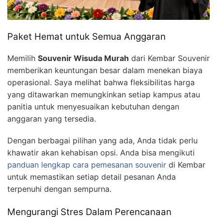
Paket Hemat untuk Semua Anggaran
Memilih
Souvenir Wisuda Murah
dari Kembar Souvenir
memberikan keuntungan besar dalam menekan biaya
operasional. Saya melihat bahwa fleksibilitas harga
yang ditawarkan memungkinkan setiap kampus atau
panitia untuk menyesuaikan kebutuhan dengan
anggaran yang tersedia.
Dengan berbagai pilihan yang ada, Anda tidak perlu
khawatir akan kehabisan opsi. Anda bisa mengikuti
panduan lengkap cara pemesanan souvenir
di Kembar
untuk memastikan setiap detail pesanan Anda
terpenuhi dengan sempurna.
Mengurangi Stres Dalam Perencanaan