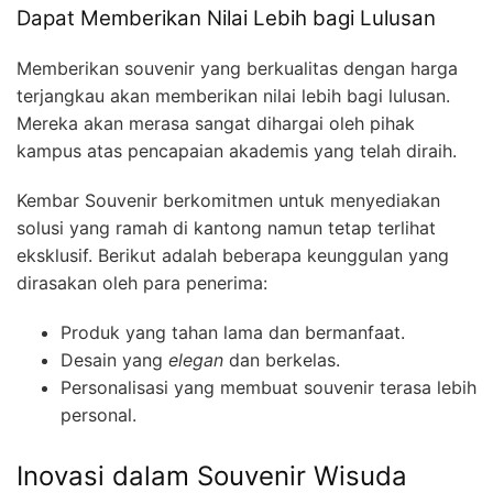
Dapat Memberikan Nilai Lebih bagi Lulusan
Memberikan souvenir yang berkualitas dengan harga
terjangkau akan memberikan nilai lebih bagi lulusan.
Mereka akan merasa sangat dihargai oleh pihak
kampus atas pencapaian akademis yang telah diraih.
Kembar Souvenir berkomitmen untuk menyediakan
solusi yang ramah di kantong namun tetap terlihat
eksklusif. Berikut adalah beberapa keunggulan yang
dirasakan oleh para penerima:
Produk yang tahan lama dan bermanfaat.
Desain yang
elegan
dan berkelas.
Personalisasi yang membuat souvenir terasa lebih
personal.
Inovasi dalam Souvenir Wisuda