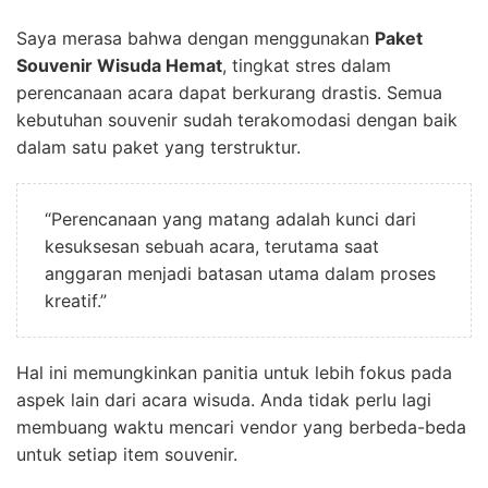
Saya merasa bahwa dengan menggunakan
Paket
Souvenir Wisuda Hemat
, tingkat stres dalam
perencanaan acara dapat berkurang drastis. Semua
kebutuhan souvenir sudah terakomodasi dengan baik
dalam satu paket yang terstruktur.
“Perencanaan yang matang adalah kunci dari
kesuksesan sebuah acara, terutama saat
anggaran menjadi batasan utama dalam proses
kreatif.”
Hal ini memungkinkan panitia untuk lebih fokus pada
aspek lain dari acara wisuda. Anda tidak perlu lagi
membuang waktu mencari vendor yang berbeda-beda
untuk setiap item souvenir.